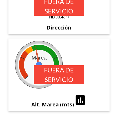
FUERA DE
SERVICIO
NE(38.46°)
Dirección
Marea
FUERA DE
SERVICIO
0.77
assessment
Alt. Marea (mts)