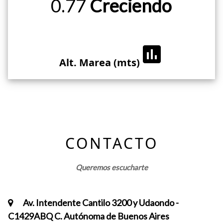
0.77
Creciendo
assessment
Alt. Marea (mts)
CONTACTO
Queremos escucharte
Av. Intendente Cantilo 3200 y Udaondo -
C1429ABQ C. Autónoma de Buenos Aires